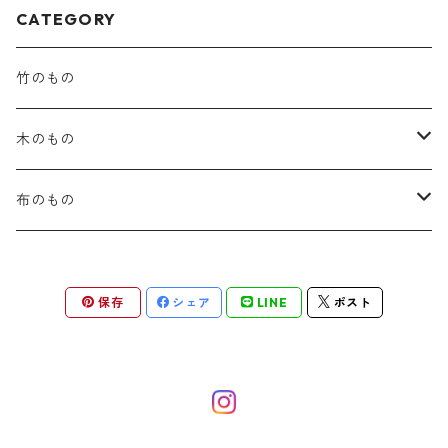
CATEGORY
竹のもの
木のもの
カトラリー
布のもの
箸箱
コースター
保存
シェア
LINE
ポスト
がま口財布
がま口ポーチ
印鑑入れ