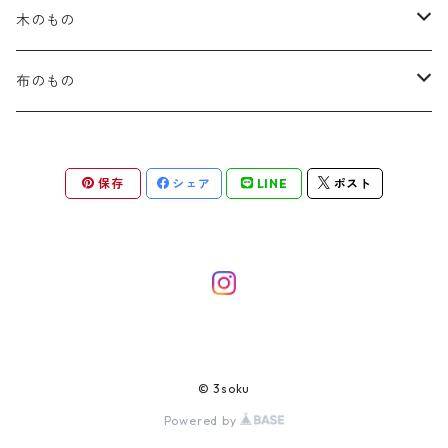
木のもの
カトラリー
布のもの
箸箱
コースター
保存
シェア
LINE
ポスト
がま口財布
がま口ポーチ
印鑑入れ
カードケース・名刺入れ
© 3soku
Powered by
ブックカバー