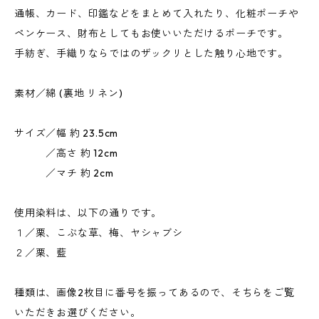
通帳、カード、印鑑などをまとめて入れたり、化粧ポーチや
ペンケース、財布としてもお使いいただけるポーチです。
手紡ぎ、手織りならではのザックリとした触り心地です。
素材／綿 (裏地 リネン)
サイズ／幅 約 23.5cm
／高さ 約 12cm
／マチ 約 2cm
使用染料は、以下の通りです。
１／栗、こぶな草、梅、ヤシャブシ
２／栗、藍
種類は、画像2枚目に番号を振ってあるので、そちらをご覧
いただきお選びください。