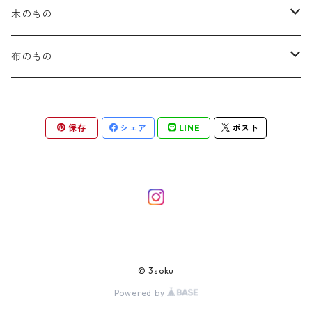
木のもの
カトラリー
布のもの
箸箱
コースター
保存
シェア
LINE
ポスト
がま口財布
がま口ポーチ
印鑑入れ
カードケース・名刺入れ
© 3soku
Powered by
ブックカバー